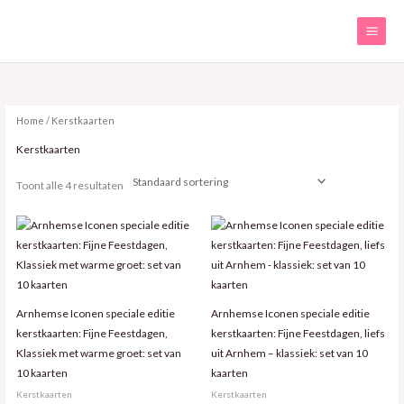
Ga
naar
de
inhoud
Home
/ Kerstkaarten
Kerstkaarten
Toont alle 4 resultaten
Arnhemse Iconen speciale editie
Arnhemse Iconen speciale editie
kerstkaarten: Fijne Feestdagen,
kerstkaarten: Fijne Feestdagen, liefs
Klassiek met warme groet: set van
uit Arnhem – klassiek: set van 10
10 kaarten
kaarten
Kerstkaarten
Kerstkaarten