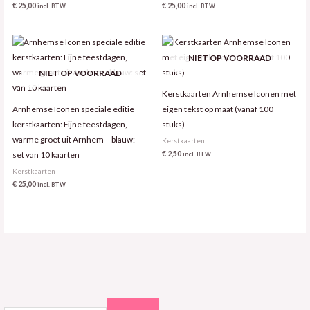
€
25,00
€
25,00
incl. BTW
incl. BTW
NIET OP VOORRAAD
NIET OP VOORRAAD
Kerstkaarten Arnhemse Iconen met
Arnhemse Iconen speciale editie
eigen tekst op maat (vanaf 100
kerstkaarten: Fijne feestdagen,
stuks)
warme groet uit Arnhem – blauw:
Kerstkaarten
€
2,50
set van 10 kaarten
incl. BTW
Kerstkaarten
€
25,00
incl. BTW
M
M