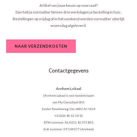
Artikel van jouw keuze op voorraad?
Dan heb je normaliter binnen drie werkdagen je bestelling in huis.
Bestellingen op vrijdag of in het weekend worden normaliter uiterlijk
woensdag afgeleverd.
NAAR VERZENDKOSTEN
Contactgegevens
Arnhem Lokaal
(Arnhem Lokaal is een handelsnaam
van My Consultant BV)
Zuider Parallelweg 13a, 6882 AC VELP
+31(0)6 40 12 14 10
BTW nummer: NL 8221 42 375 B01
KvK nummer: 09 144 077 (Arnhem)