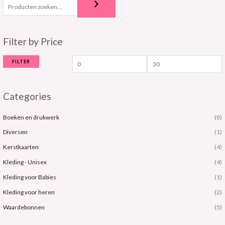
i
a
n
x
.
.
Filter by Price
p
p
r
r
FILTER
i
i
j
j
s
s
Categories
Boeken en drukwerk
(8)
Diversen
(1)
Kerstkaarten
(4)
Kleding - Unisex
(4)
Kleding voor Babies
(1)
Kleding voor heren
(2)
Waardebonnen
(5)