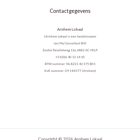
Contactgegevens
Arnhem Lokaal
(Arnhem Lokaal is een handelsnaam
van My Consultant BV)
Zuider Parallelweg 13a, 6882 AC VELP
+31(0)6 40 12 14 10
BTW nummer: NL 8221 42 375 B01
KvK nummer: 09 144 077 (Arnhem)
Copyright © 2026 Arnhem Lokaal