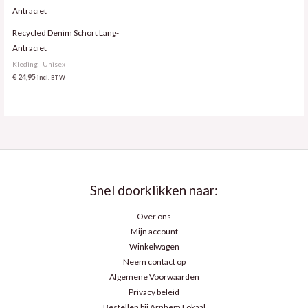
Recycled Denim Schort Lang-
Antraciet
Kleding - Unisex
€
24,95
incl. BTW
Snel doorklikken naar:
Over ons
Mijn account
Winkelwagen
Neem contact op
Algemene Voorwaarden
Privacy beleid
Bestellen bij Arnhem Lokaal