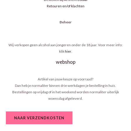
Retouren en/of klachten
Beheer
Wij verkopen geen alcohol aan jongeren onder de 18 jaar. Voor meer info:
klik
hier
.
webshop
Artikel van jouw keuze op voorraad?
Dan heb je normaliter binnen drie werkdagen je bestelling in huis.
Bestellingen op vrijdag of in het weekend worden normaliter uiterlijk
woensdag afgeleverd.
NAAR VERZENDKOSTEN