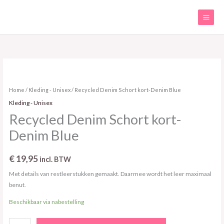
Ga
naar
de
inhoud
Recycled
Denim
Schort
Home
/
Kleding - Unisex
/ Recycled Denim Schort kort-Denim Blue
kort-
Kleding - Unisex
Denim
Recycled Denim Schort kort-
Blue
Denim Blue
aantal
€
19,95
incl. BTW
Met details van restleerstukken gemaakt. Daarmee wordt het leer maximaal
benut.
Beschikbaar via nabestelling