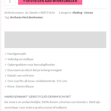
TOEVOEGEN AAN WINKELWAGEN
Artikelnummer:
AL-Donders-80072-licht
Categorie:
Kleding - Unisex
Tag:
Arnhems Hert deelnemer
Beschrijving
Beoordelingen (0)
✓ Handgemaakt
✓ Volledig verstelbaar
✓ Opbergvakken voor benodigdheden
✓ Duurzaam product dat jarenlang meegaat
✓ Details van echt leer
✓ One size fits all (max. middelomtrek: 115 cm)
✓ Kleur: Denim Blauw
HANDGEMAAKT GERECYCLED DENIM SCHORT
De stoere en ambachtelijke 100% denim schorten van Donders 1860 zijn
onmisbaar voor iedere professional of hobbyist.