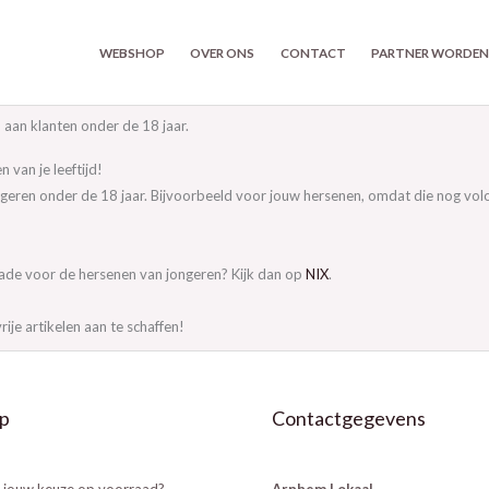
WEBSHOP
OVER ONS
CONTACT
PARTNER WORDE
aan klanten onder de 18 jaar.
 van je leeftijd!
ngeren onder de 18 jaar. Bijvoorbeeld voor jouw hersenen, omdat die nog volop
hade voor de hersenen van jongeren? Kijk dan op
NIX
.
rije artikelen aan te schaffen!
p
Contactgegevens