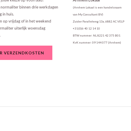
n jouw keuze op voorraad?
Arnhem Lokaal
 normaliter binnen drie werkdagen
(Arnhem Lokaal is een handelsnaam
g in huis.
van My Consultant BV)
en op vrijdag of in het weekend
Zuider Parallelweg 13a, 6882 AC VELP
maliter uiterlijk woensdag
+31(0)6 40 12 14 10
.
BTW nummer: NL 8221 42 375 B01
KvK nummer: 09 144 077 (Arnhem)
R VERZENDKOSTEN