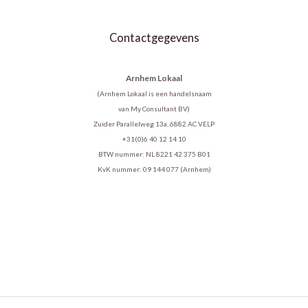
Contactgegevens
Arnhem Lokaal
(Arnhem Lokaal is een handelsnaam
van My Consultant BV)
Zuider Parallelweg 13a, 6882 AC VELP
+31(0)6 40 12 14 10
BTW nummer: NL 8221 42 375 B01
KvK nummer: 09 144 077 (Arnhem)