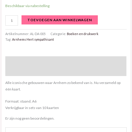
Beschikbaar via nabestelling
TOEVOEGEN AAN WINKELWAGEN
Artikelnummer:
AL-DA-005
Categorie:
Boeken en drukwerk
Tag:
Arnhems Hert sympathisant
Beschrijving
Beoordelingen (0)
Alle iconische gebouwen waar Arnhem zo bekend van is. Nu verzameld op
één kaart.
Formaat: staand, A6
Verkrijgbaar in sets van 10 kaarten
Er zijn nog geen beoordelingen.