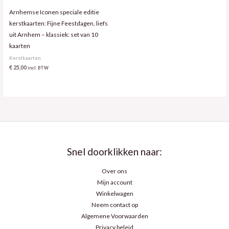
Arnhemse Iconen speciale editie
kerstkaarten: Fijne Feestdagen, liefs
uit Arnhem – klassiek: set van 10
kaarten
Kerstkaarten
€
25,00
incl. BTW
Snel doorklikken naar:
Over ons
Mijn account
Winkelwagen
Neem contact op
Algemene Voorwaarden
Privacy beleid