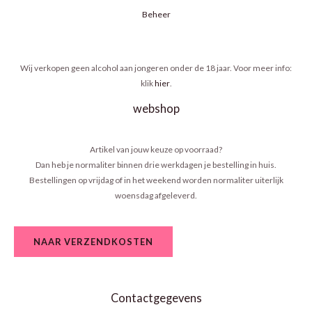
Beheer
Wij verkopen geen alcohol aan jongeren onder de 18 jaar. Voor meer info:
klik
hier
.
webshop
Artikel van jouw keuze op voorraad?
Dan heb je normaliter binnen drie werkdagen je bestelling in huis.
Bestellingen op vrijdag of in het weekend worden normaliter uiterlijk
woensdag afgeleverd.
NAAR VERZENDKOSTEN
Contactgegevens