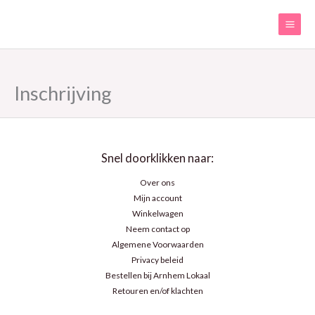
Ga
naar
de
inhoud
Inschrijving
Snel doorklikken naar:
Over ons
Mijn account
Winkelwagen
Neem contact op
Algemene Voorwaarden
Privacy beleid
Bestellen bij Arnhem Lokaal
Retouren en/of klachten