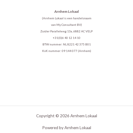
Arnhem Lokaal
(Arnhem Lokaal is een handelsnaam
van My Consultant BV)
Zuider Parallelweg 13a, 6882 AC VELP
+31(0)6 40 12 14 10
BTW nummer: NL 8221 42 375 B01
KvK nummer: 09 144 077 (Arnhem)
Copyright © 2026 Arnhem Lokaal
Powered by Arnhem Lokaal