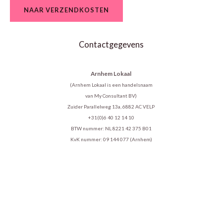
NAAR VERZENDKOSTEN
Contactgegevens
Arnhem Lokaal
(Arnhem Lokaal is een handelsnaam
van My Consultant BV)
Zuider Parallelweg 13a, 6882 AC VELP
+31(0)6 40 12 14 10
BTW nummer: NL 8221 42 375 B01
KvK nummer: 09 144 077 (Arnhem)