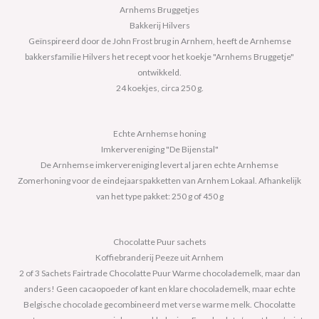
Arnhems Bruggetjes
Bakkerij Hilvers
Geïnspireerd door de John Frost brug in Arnhem, heeft de Arnhemse
bakkersfamilie Hilvers het recept voor het koekje "Arnhems Bruggetje"
ontwikkeld.
24 koekjes, circa 250 g.
Echte Arnhemse honing
Imkervereniging "De Bijenstal"
De Arnhemse imkervereniging levert al jaren echte Arnhemse
Zomerhoning voor de eindejaarspakketten van Arnhem Lokaal. Afhankelijk
van het type pakket: 250 g of 450 g
Chocolatte Puur sachets
Koffiebranderij Peeze uit Arnhem
2 of 3 Sachets Fairtrade Chocolatte Puur Warme chocolademelk, maar dan
anders! Geen cacaopoeder of kant en klare chocolademelk, maar echte
Belgische chocolade gecombineerd met verse warme melk. Chocolatte