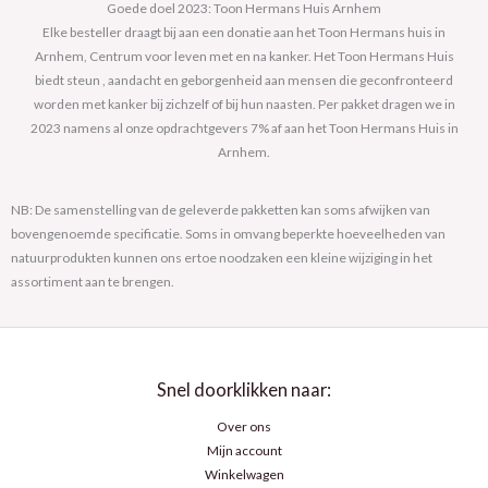
Goede doel 2023: Toon Hermans Huis Arnhem
Elke besteller draagt bij aan een donatie aan het Toon Hermans huis in
Arnhem, Centrum voor leven met en na kanker. Het Toon Hermans Huis
biedt steun , aandacht en geborgenheid aan mensen die geconfronteerd
worden met kanker bij zichzelf of bij hun naasten. Per pakket dragen we in
2023 namens al onze opdrachtgevers 7% af aan het Toon Hermans Huis in
Arnhem.
NB: De samenstelling van de geleverde pakketten kan soms afwijken van
bovengenoemde specificatie. Soms in omvang beperkte hoeveelheden van
natuurprodukten kunnen ons ertoe noodzaken een kleine wijziging in het
assortiment aan te brengen.
Snel doorklikken naar:
Over ons
Mijn account
Winkelwagen