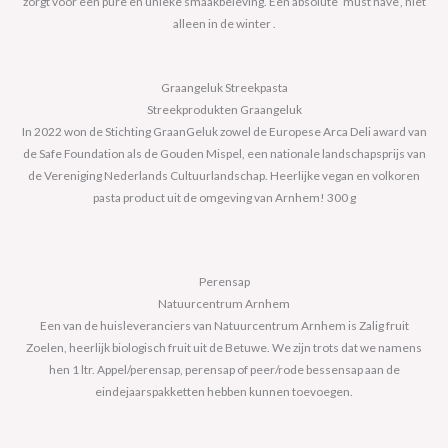
zorgt voor een pure en unieke smaakbeleving. Een absolute ‘must have’, niet
alleen in de winter .
Graangeluk Streekpasta
Streekprodukten Graangeluk
In 2022 won de Stichting GraanGeluk zowel de Europese Arca Deli award van
de Safe Foundation als de Gouden Mispel, een nationale landschapsprijs van
de Vereniging Nederlands Cultuurlandschap. Heerlijke vegan en volkoren
pasta product uit de omgeving van Arnhem! 300 g
Perensap
Natuurcentrum Arnhem
Een van de huisleveranciers van Natuurcentrum Arnhem is Zalig fruit
Zoelen, heerlijk biologisch fruit uit de Betuwe. We zijn trots dat we namens
hen 1 ltr. Appel/perensap, perensap of peer/rode bessensap aan de
eindejaarspakketten hebben kunnen toevoegen.