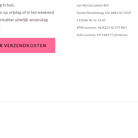
g in huis.
van My Consultant BV)
en op vrijdag of in het weekend
Zuider Parallelweg 13a, 6882 AC VELP
maliter uiterlijk woensdag
+31(0)6 40 12 14 10
.
BTW nummer: NL 8221 42 375 B01
KvK nummer: 09 144 077 (Arnhem)
R VERZENDKOSTEN