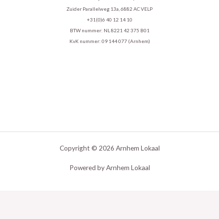
Zuider Parallelweg 13a, 6882 AC VELP
+31(0)6 40 12 14 10
BTW nummer: NL 8221 42 375 B01
KvK nummer: 09 144 077 (Arnhem)
Copyright © 2026 Arnhem Lokaal
Powered by Arnhem Lokaal