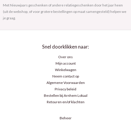
Met Nieuwjaars geschenken of andere relatiegeschenken door het jaar heen
(uit de webshop, of voor grotere bestellingen op maat samengesteld) helpen we
je graag.
Snel doorklikken naar:
Over ons
Mijn account
Winkelwagen
Neem contact op
Algemene Voorwaarden
Privacy beleid
Bestellen bij Arnhem Lokaal
Retouren en/of klachten
Beheer