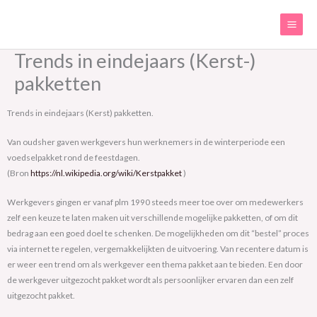
Ga
naar
de
inhoud
Trends in eindejaars (Kerst-)
pakketten
Trends in eindejaars (Kerst) pakketten.
Van oudsher gaven werkgevers hun werknemers in de winterperiode een
voedselpakket rond de feestdagen.
(Bron
https://nl.wikipedia.org/wiki/Kerstpakket
)
Werkgevers gingen er vanaf plm 1990 steeds meer toe over om medewerkers
zelf een keuze te laten maken uit verschillende mogelijke pakketten, of om dit
bedrag aan een goed doel te schenken. De mogelijkheden om dit “bestel” proces
via internet te regelen, vergemakkelijkten de uitvoering. Van recentere datum is
er weer een trend om als werkgever een thema pakket aan te bieden. Een door
de werkgever uitgezocht pakket wordt als persoonlijker ervaren dan een zelf
uitgezocht pakket.