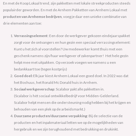
En met de Koop Lokaal trend, zijn pakketten met lokale streekproducten steeds
populairder geworden. En met de Arnhem Pakketten van Arnhem Lokaal met
producten van Arnhemse bedrijven
, voeg je daar een unieke combinatie van
drie elementen aan toe:
Verrassingselement
: Een door de werkgever gekozen eindejaarspakket
zorgt voor de ontvangers en hun gezin een speciaal verrassingselement:
Kunt u het zich al voorstellen? Uw medewerker komt thuis met een
geschenk namens zijn/haar werkgever of zakenpartner! Het hele gezin
helpt mee met uitpakken. Op verzoek voegen we namens u een
bedankkaart toe (tegen kostprijs)
Goed doel:
Elk jaar kiest Arnhem Lokaal een goed doel. In 2022 was dat
het Boshuus, het Ronald Mc Donald huis in Arnhem.
Sociaal werkgeverschap
: Scalabor pakt alle pakketten in.
(Scalabor is hèt sociaal ontwikkelbedrijf voor Midden-Gelderland.
Scalabor helpt mensen die ondersteuning nodig hebben bij het krijgen en
behouden van een plek op de arbeidsmarkt.)
Duurzame producten/duurzame verpakking
: Bij de selectie van de
producten en het inpakmateriaal letten we op de mogelijkheden van
hergebruik en we zijn terughoudend met bedrukking en drukinkt.