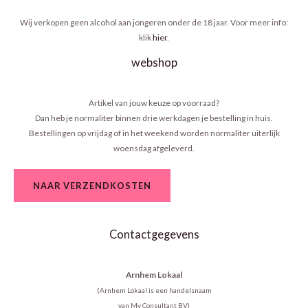
Wij verkopen geen alcohol aan jongeren onder de 18 jaar. Voor meer info:
klik
hier
.
webshop
Artikel van jouw keuze op voorraad?
Dan heb je normaliter binnen drie werkdagen je bestelling in huis.
Bestellingen op vrijdag of in het weekend worden normaliter uiterlijk
woensdag afgeleverd.
NAAR VERZENDKOSTEN
Contactgegevens
Arnhem Lokaal
(Arnhem Lokaal is een handelsnaam
van My Consultant BV)